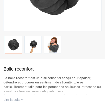
Passer
au
Balle réconfort
début
de
La balle réconfort est un outil sensoriel conçu pour apaiser,
la
détendre et procurer un sentiment de sécurité. Elle est
Galerie
particulièrement utile pour les personnes anxieuses, stressées ou
d’images
ayant des besoins sensoriels particuliers.
Sa texture douce invite à y glisser les mains et à la manipuler, ce
Lire la suite
qui aide à relâcher les tensions et à calmer l’agitation. En
intégrant cet outil à la routine du soir, elle favorise la détente et