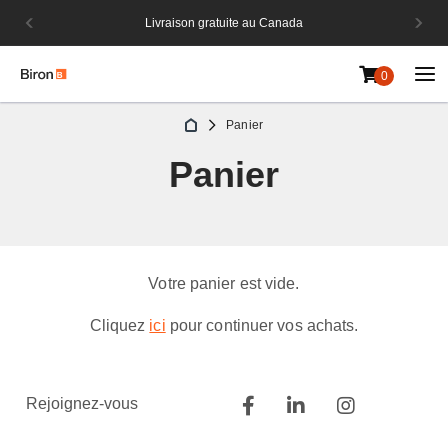
avec
Grè
Livraison gratuite au Canada
lais.
dive
0
Aller
Panier
au
contenu
Panier
Votre panier est vide.
Cliquez
ici
pour continuer vos achats.
Rejoignez-vous