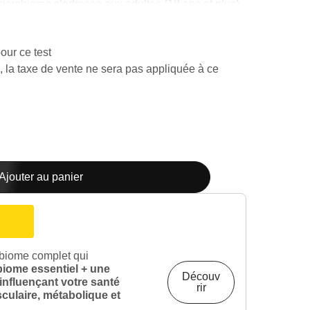
microbiome s’adresse aux adultes (18 ans et plus)
données de référence scientifiquement validées.
nalisé
, visuel et facile à comprendre
our ce test
, la taxe de vente ne sera pas appliquée à ce
ite
de 45 minutes
s
de l'échantillon
de selles
Ajouter au panier
affranchie
te
obiome complet qui
iome essentiel + une
Découv
influençant v
otre santé
rir
culaire, métabolique et