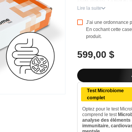
santé globale.
Le test du 
Lire la suite
afin de s’aligner sur des 
Rapport complet person
J'ai une ordonnance p
En cochant cette case
Recontre post-test gratu
produit.
Résultats en
6
semaine
599,00 $
Trousse de prélèvement 
Enveloppe de retour pré
Test Microbiome
Livraison express gratui
complet
Optez pour le test Micr
comprend le test
Microb
analyse des éléments 
immunitaire, cardiovas
mentale.