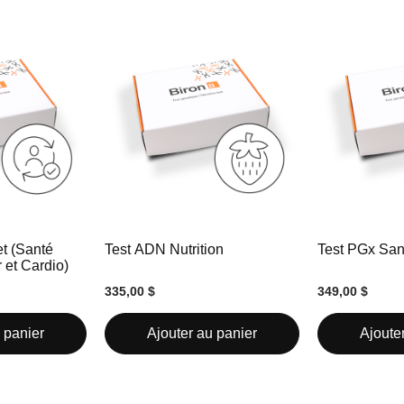
t (Santé
Test ADN Nutrition
Test PGx San
 et Cardio)
335,00 $
349,00 $
 panier
Ajouter au panier
Ajoute