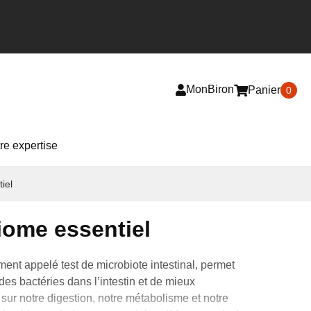
Grève chez 
Livraison gratuite au Canada
déjà avec div
MonBiron
Panier
0
re expertise
iel
iome essentiel
ement
appelé
test
de
microbiote
intestinal
,
permet
des bactéries dans
l’
intestin et de mieux
ur notre digestion, notre métabolisme et notre