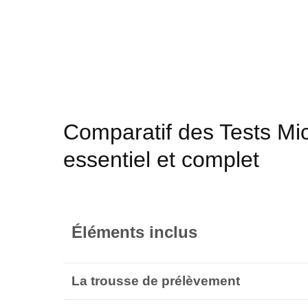
début
de
la
Galerie
d’images
Comparatif des Tests Mi
essentiel et complet
Éléments inclus
La trouss
e de prélèvement