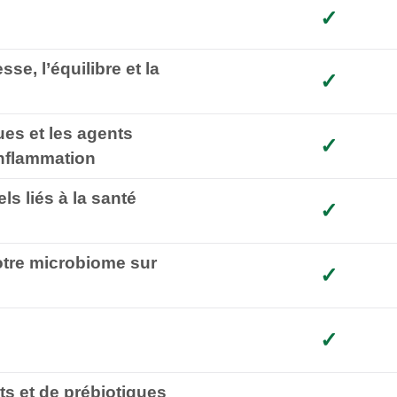
✓
sse, l’équilibre et la
✓
ues et les agents
✓
nflammation
ls liés à la
santé
✓
otre
microbiome
sur
✓
✓
 et de prébiotiques