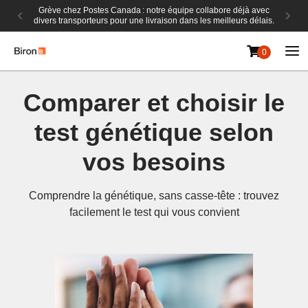
Grève chez Postes Canada : notre équipe collabore déjà avec
divers transporteurs pour une livraison dans les meilleurs délais.
0
Aller
au
Comparer et choisir le
contenu
test génétique selon
vos besoins
Comprendre la génétique, sans casse-tête : trouvez
facilement le test qui vous convient