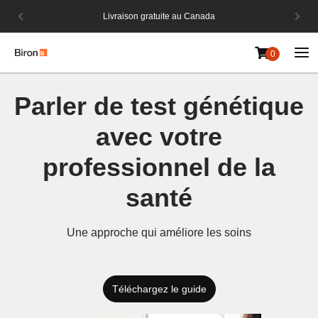
avec
Grè
Livraison gratuite au Canada
lais.
dive
0
Aller
au
P
arler de test génétique
contenu
avec votre
professionnel de la
santé
Une
approche
qui améliore les soins
Téléchargez le guide